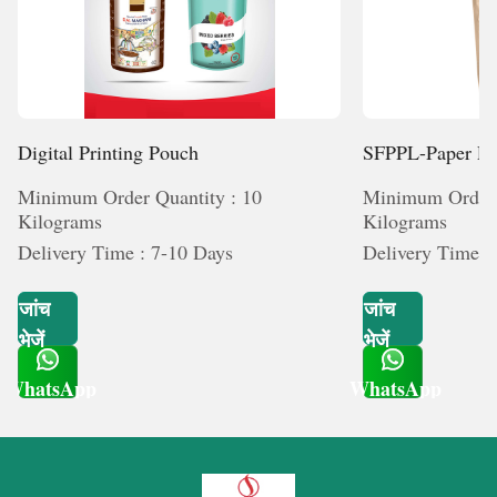
Digital Printing Pouch
SFPPL-Paper P
Minimum Order Quantity : 10
Minimum Order 
Kilograms
Kilograms
Delivery Time : 7-10 Days
Delivery Time :
जांच
जांच
भेजें
भेजें
WhatsApp
WhatsApp
Get Latest Price
Get Latest Price