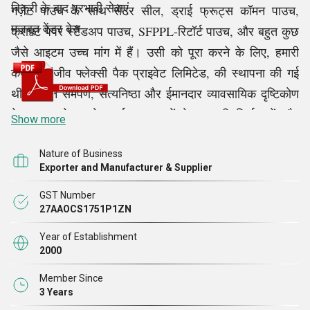
बिक्री के बाद प्रभावी सेवाएं
गज़ेट पाउच के साथ सेंटर सील, ड्राई फ्रूट्स कॉमन पाउच,
मज़बूत वेंडर बेस
क्राफ्ट पेपर स्टैंडअप पाउच, SFPPL-रिटॉर्ट पाउच, और बहुत कुछ
जैसे आइटम उच्च मांग में हैं। उसी को पूरा करने के लिए, हमारी
कंपनी, संजीव फ्लेक्सी पैक प्राइवेट लिमिटेड, की स्थापना की गई
थी। अपने समर्पण, सत्यनिष्ठा और ईमानदार व्यावसायिक दृष्टिकोण
के माध्यम से, हमने उपर्युक्त वस्तुओं के अग्रणी निर्माताओं और
Show more
आपूर्तिकर्ताओं में से एक होने का नाम कमाया है। बाजार की
आवश्यकताओं और ग्राहकों की जरूरतों को ध्यान में रखते हुए,
Nature of Business
Exporter and Manufacturer & Supplier
पेशकश की गई रेंज विविध और अनुकूलित है। अधिक से अधिक
दर्शकों की जरूरतों को प्रभावी ढंग से पूरा करने के लिए, हमने अपनी
GST Number
27AAOCS1751P1ZN
पेशकशों की कीमतों को यथासंभव कम रखा है। इसके अलावा, हम
अपनी मजबूत लॉजिस्टिक्स और डिलीवरी टीम द्वारा समर्थित हैं, जो
Year of Establishment
2000
हमें सभी वस्तुओं की समय पर डिलीवरी सुनिश्चित करने में मदद
करती
Member Since
है।
3 Years